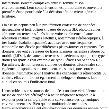
interactions souvent complexes entre l’Homme et son
environnement. Leur compréhension est primordiale et souvent la
première étape pour l’aide à la décision afin de mieux gérer le
territoire.
On assiste depuis peu à la prolifération croissante de données
géospatiales et hétérogènes (nuages de points 3D, photographies
aériennes ou terrestres à très haute voire extrêmement haute
résolution spatiale, images satellites, notamment stéréoscopiques, à
très haute résolution spatiale), acquises avec une fréquence
temporelle très élevée par différentes plates-formes et capteurs. Ces
données peuvent être issues de lasers scanners terrestres statique ou
mobile (LiDar), de caméras terrestres ou aériennes optique (de type
drone) ou spatiale (par exemple de type Pléiades ou Sentinel-1/2).
Par ailleurs, de nombreuses archives de données géospatiales sont
également disponibles et constituent, elles aussi, une source de
données inestimable pour l'analyse des changements rétrospectifs. A
ce titre, elles contribuent également au déluge de données face
auquel est soumis l’utilisateur final.
L’ensemble des ces sources de données constitue véritablement une
masse de données hétérogène à haute fréquence temporelle à
exploiter pour la cartographie et la surveillance des dynamiques
environnementales. Bien qu'une multitude de méthodes
(semi-)automatiques aient été développées ces dernières années pour