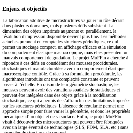
Enjeux et objectifs
La fabrication additive de microstructures va jouer un rôle décisif
dans plusieurs domaines, mais plusieurs défis subsistent. La
dimension des objets imprimés augmente et, parallèlement, la
résolution d'impression disponible devient plus fine. Les méthodes
actuelles prennent en compte les structures périodiques, ce qui
permet un stockage compact, un affichage efficace et la simulation
du comportement élastique macroscopique, mais elles présentent un
mauvais comportement de gradation. Le projet MuFFin a cherché à
répondre à ces défis en considérant des mousses procédurales,
stochastiques et manufacturables avec un comportement élastique
macroscopique contrôlé. Grâce à sa formulation procédurale, les
algorithmes introduits ont une complexité constante et peuvent
passer à l’échelle. En raison de leur géométrie stochastique, les
mousses peuvent avoir des variations spatiales de statistiques et
peuvent être intégrées dans des objets grâce à la modélisation
stochastique, ce qui a permis de s’affranchir des limitations imposées
par les structures périodiques. L'absence de régularité permet une
approche simple pour faire varier la géométrie, et donc les propriétés
mécaniques d’un objet et de sa surface. Enfin, le projet MuFFin
visait à découvrir des microstructures qui peuvent être fabriquées
avec un large éventail de technologies (SLS, FDM, SLA, etc.) sans
nécessiter de structures de support.