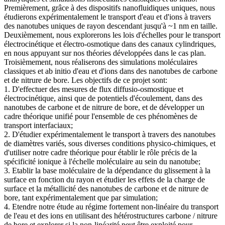
Premièrement, grâce à des dispositifs nanofluidiques uniques, nous
étudierons expérimentalement le transport d'eau et d'ions à travers
des nanotubes uniques de rayon descendant jusqu'à ~1 nm en taille.
Deuxièmement, nous explorerons les lois d'échelles pour le transport
électrocinétique et électro-osmotique dans des canaux cylindriques,
en nous appuyant sur nos théories développées dans le cas plan.
Troisièmement, nous réaliserons des simulations moléculaires
classiques et ab initio d'eau et d'ions dans des nanotubes de carbone
et de nitrure de bore. Les objectifs de ce projet sont:
1. D'effectuer des mesures de flux diffusio-osmostique et
électrocinétique, ainsi que de potentiels d'écoulement, dans des
nanotubes de carbone et de nitrure de bore, et de développer un
cadre théorique unifié pour l'ensemble de ces phénomènes de
transport interfaciaux;
2. D'étudier expérimentalement le transport à travers des nanotubes
de diamètres variés, sous diverses conditions physico-chimiques, et
d'utiliser notre cadre théorique pour établir le rôle précis de la
spécificité ionique à l'échelle moléculaire au sein du nanotube;
3. Etablir la base moléculaire de la dépendance du glissement à la
surface en fonction du rayon et étudier les effets de la charge de
surface et la métallicité des nanotubes de carbone et de nitrure de
bore, tant expérimentalement que par simulation;
4. Etendre notre étude au régime fortement non-linéaire du transport
de l'eau et des ions en utilisant des hétérostructures carbone / nitrure
de bore et explorer si la non-linéarité peut être exploité pour