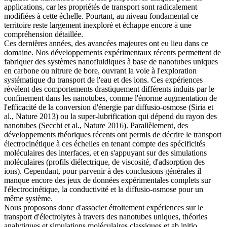
applications, car les propriétés de transport sont radicalement
modifiées à cette échelle. Pourtant, au niveau fondamental ce
territoire reste largement inexploré et échappe encore à une
compréhension détaillée.
Ces dernières années, des avancées majeures ont eu lieu dans ce
domaine. Nos développements expérimentaux récents permettent de
fabriquer des systèmes nanofluidiques à base de nanotubes uniques
en carbone ou nitrure de bore, ouvrant la voie à l'exploration
systématique du transport de l'eau et des ions. Ces expériences
révèlent des comportements drastiquement différents induits par le
confinement dans les nanotubes, comme l'énorme augmentation de
l'efficacité de la conversion d'énergie par diffusio-osmose (Siria et
al., Nature 2013) ou la super-lubrification qui dépend du rayon des
nanotubes (Secchi et al., Nature 2016). Parallèlement, des
développements théoriques récents ont permis de décrire le transport
électrocinétique à ces échelles en tenant compte des spécificités
moléculaires des interfaces, et en s'appuyant sur des simulations
moléculaires (profils diélectrique, de viscosité, d'adsorption des
ions). Cependant, pour parvenir à des conclusions générales il
manque encore des jeux de données expérimentales complets sur
l'électrocinétique, la conductivité et la diffusio-osmose pour un
même système.
Nous proposons donc d'associer étroitement expériences sur le
transport d'électrolytes à travers des nanotubes uniques, théories
analytiques et simulations moléculaires classiques et ab initio.