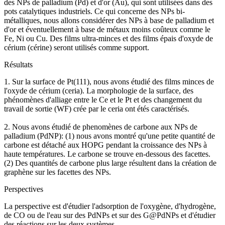
des NPs de palladium (Pd) et d'or (Au), qui sont utilisées dans des
pots catalytiques industriels. Ce qui concerne des NPs bi-
métalliques, nous allons considérer des NPs à base de palladium et
d'or et éventuellement à base de métaux moins coûteux comme le
Fe, Ni ou Cu. Des films ultra-minces et des films épais d'oxyde de
cérium (cérine) seront utilisés comme support.
Résultats
1. Sur la surface de Pt(111), nous avons étudié des films minces de
l'oxyde de cérium (ceria). La morphologie de la surface, des
phénomènes d'alliage entre le Ce et le Pt et des changement du
travail de sortie (WF) crée par le ceria ont étés caractérisés.
2. Nous avons étudié de phenomènes de carbone aux NPs de
palladium (PdNP): (1) nous avons montré qu'une petite quantité de
carbone est détaché aux HOPG pendant la croissance des NPs à
haute températures. Le carbone se trouve en-dessous des facettes.
(2) Des quantités de carbone plus large résultent dans la création de
graphène sur les facettes des NPs.
Perspectives
La perspective est d'étudier l'adsorption de l'oxygène, d'hydrogène,
de CO ou de l'eau sur des PdNPs et sur des G@PdNPs et d'étudier
des réactions sur les deux systèmes.