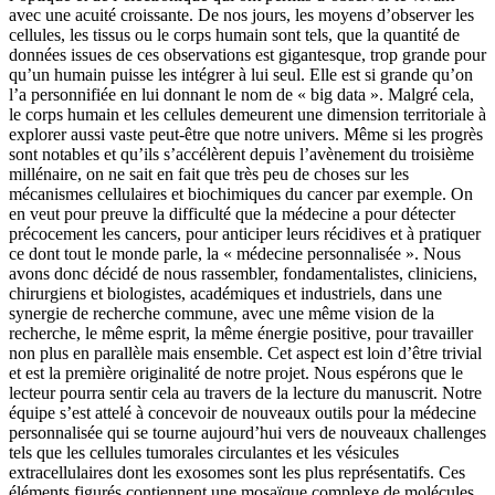
avec une acuité croissante. De nos jours, les moyens d’observer les
cellules, les tissus ou le corps humain sont tels, que la quantité de
données issues de ces observations est gigantesque, trop grande pour
qu’un humain puisse les intégrer à lui seul. Elle est si grande qu’on
l’a personnifiée en lui donnant le nom de « big data ». Malgré cela,
le corps humain et les cellules demeurent une dimension territoriale à
explorer aussi vaste peut-être que notre univers. Même si les progrès
sont notables et qu’ils s’accélèrent depuis l’avènement du troisième
millénaire, on ne sait en fait que très peu de choses sur les
mécanismes cellulaires et biochimiques du cancer par exemple. On
en veut pour preuve la difficulté que la médecine a pour détecter
précocement les cancers, pour anticiper leurs récidives et à pratiquer
ce dont tout le monde parle, la « médecine personnalisée ». Nous
avons donc décidé de nous rassembler, fondamentalistes, cliniciens,
chirurgiens et biologistes, académiques et industriels, dans une
synergie de recherche commune, avec une même vision de la
recherche, le même esprit, la même énergie positive, pour travailler
non plus en parallèle mais ensemble. Cet aspect est loin d’être trivial
et est la première originalité de notre projet. Nous espérons que le
lecteur pourra sentir cela au travers de la lecture du manuscrit. Notre
équipe s’est attelé à concevoir de nouveaux outils pour la médecine
personnalisée qui se tourne aujourd’hui vers de nouveaux challenges
tels que les cellules tumorales circulantes et les vésicules
extracellulaires dont les exosomes sont les plus représentatifs. Ces
éléments figurés contiennent une mosaïque complexe de molécules