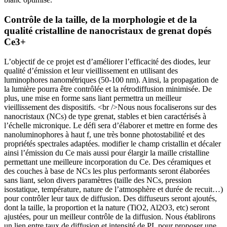
Contrôle de la taille, de la morphologie et de la
qualité cristalline de nanocristaux de grenat dopés
Ce3+
L’objectif de ce projet est d’améliorer l’efficacité des diodes, leur
qualité d’émission et leur vieillissement en utilisant des
luminophores nanométriques (50-100 nm). Ainsi, la propagation de
la lumière pourra être contrôlée et la rétrodiffusion minimisée. De
plus, une mise en forme sans liant permettra un meilleur
vieillissement des dispositifs. <br />Nous nous focaliserons sur des
nanocristaux (NCs) de type grenat, stables et bien caractérisés à
l’échelle micronique. Le défi sera d’élaborer et mettre en forme des
nanoluminophores à haut f, une très bonne photostabilité et des
propriétés spectrales adaptées. modifier le champ cristallin et décaler
ainsi l’émission du Ce mais aussi pour élargir la maille cristalline
permettant une meilleure incorporation du Ce. Des céramiques et
des couches à base de NCs les plus performants seront élaborées
sans liant, selon divers paramètres (taille des NCs, pression
isostatique, température, nature de l’atmosphère et durée de recuit…)
pour contrôler leur taux de diffusion. Des diffuseurs seront ajoutés,
dont la taille, la proportion et la nature (TiO2, Al2O3, etc) seront
ajustées, pour un meilleur contrôle de la diffusion. Nous établirons
un lien entre taux de diffusion et intensité de PL pour proposer une