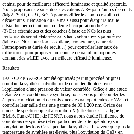
et ainsi pour de meilleures efficacité lumineuse et qualité spectrale.
Nous proposons de substituer des cations Al3+ par d’autres éléments
(Mg2+/Si4+, Ga3+, Sc3+) pour modifier le champ cristallin et
décaler ainsi l’émission du Ce mais aussi pour élargir la maille
cristalline permettant une meilleure incorporation du Ce.
(3) Des céramiques et des couches à base de NCs les plus
performants seront élaborées sans liant, selon divers paramètres
(taille des NCs, pression isostatique, température, nature de
l’atmosphère et durée de recuit…) pour contrôler leur taux de
diffusion et pour proposer une couche de nanoluminophores
donnant des wLED avec la meilleure efficacité lumineuse.
Résultats
Les NCs de YAG:Ce ont été optimisés par un procédé original
couplant la synthèse solvothermale en milieu liquide, avec
l'application d'une pression de valeur contrôlée. Grâce à une étude
détaillée des conditions de synthèse, nous avons pu découpler les
étapes de nucléation et de croissance des nanoparticules de YAG et
contrôler leur taille dans une gamme de 30 à 200 nm. Grâce des
études de spectroscopie d'absorption X (effectuées sur la ligne
BM16, Fame-UHD) de l'ESRF, nous avons étudié l'influence de
conditions de synthèse (et en particulier de la température) sur
l'oxydation des ions Ce3+ pendant la synthèse. Il s'avère que plus la
température de synthèse est élevée, plus l'oxydation du Ce3+ en