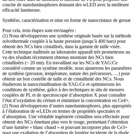
couche de nanoluminophores donnant des wLED avec la meilleure
efficacité lumineuse.
Synthèse, caractérisation et mise en forme de nanocristaux de grenat
Pour cela, trois étapes sont envisagées :
(1) Nous développerons une synthèse originale basée sur la méthode
solvothermale couplée à la haute pression (jusqu’à 400 bars) pour
obtenir des NCs bien cristallisés, dans la gamme de taille visée.
Cette technique maîtrisée au laboratoire apparaît très prometteuse au
vu des résultats récemment obtenus montrant des NCs bien
cristallisées (~ 20 nm). En travaillant sur les NCs de YAG:Ce
considéré comme un système modèle, nous ajusterons les paramètres
de synthèse (pression, température, nature des précurseurs, …) pour
obtenir un bon contrôle de taille et de cristallinité des NCs. Nous
étudierons la nanocristallisation du YAG:Ce et optimiserons les
conditions de synthèse, grâce à des techniques in situ de mesures
couplées de PL et de spectroscopie d’absorption X pour connaître
l’état d’oxydation du cérium et minimiser la concentration en Ce4+.
(2) Nous développerons d’autres nanoluminophores, plus appropriés
à l’élaboration de wLEDs en termes de propriétés spectrales et
d’absorption. Une véritable ingénierie cristalline sera effectuée pour
obtenir des NCs émettant plus vers le rouge, permettant l’obtention
d’une lumière « blanc chaud » et pouvant incorporer plus de Ce3+
pour une exaltation de l’absorption de lumière incidente de la diode