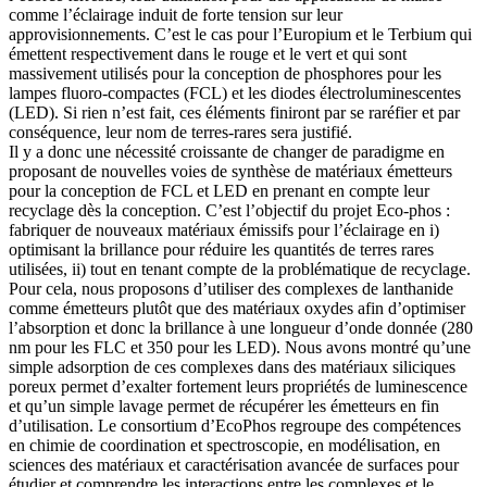
comme l’éclairage induit de forte tension sur leur
approvisionnements. C’est le cas pour l’Europium et le Terbium qui
émettent respectivement dans le rouge et le vert et qui sont
massivement utilisés pour la conception de phosphores pour les
lampes fluoro-compactes (FCL) et les diodes électroluminescentes
(LED). Si rien n’est fait, ces éléments finiront par se raréfier et par
conséquence, leur nom de terres-rares sera justifié.
Il y a donc une nécessité croissante de changer de paradigme en
proposant de nouvelles voies de synthèse de matériaux émetteurs
pour la conception de FCL et LED en prenant en compte leur
recyclage dès la conception. C’est l’objectif du projet Eco-phos :
fabriquer de nouveaux matériaux émissifs pour l’éclairage en i)
optimisant la brillance pour réduire les quantités de terres rares
utilisées, ii) tout en tenant compte de la problématique de recyclage.
Pour cela, nous proposons d’utiliser des complexes de lanthanide
comme émetteurs plutôt que des matériaux oxydes afin d’optimiser
l’absorption et donc la brillance à une longueur d’onde donnée (280
nm pour les FLC et 350 pour les LED). Nous avons montré qu’une
simple adsorption de ces complexes dans des matériaux siliciques
poreux permet d’exalter fortement leurs propriétés de luminescence
et qu’un simple lavage permet de récupérer les émetteurs en fin
d’utilisation. Le consortium d’EcoPhos regroupe des compétences
en chimie de coordination et spectroscopie, en modélisation, en
sciences des matériaux et caractérisation avancée de surfaces pour
étudier et comprendre les interactions entre les complexes et le