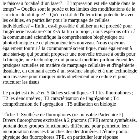
le faisceau focalisé d’un laser? – L'impression est-elle stable dans le
temps? – Quelles sont la portée et les limites des modifications de la
structure dendritique? – Qu'en est-il de l'interaction potentielle avec
les cellules, en particulier pour le marquage de cellules
individuelles? – Enfin, est-il possible d'utiliser un tel procédé pour
l'ingénierie tissulaire?<br />À la fin du projet, nous espérons offrir à
la communauté scientifique la compréhension biophysique ou
photochimique de ce phénomène très nouveau. Nous espérons
également fournir à la communauté scientifique, mais également à
une start-up qui pourrait proposer une nouvelle trousse à outils pour
la biologie, une technologie qui pourrait modifier profondément les
pratiques actuelles en matière de marquage cellulaire et d'ingénierie
tissulaire, en donnant accès à un système simple et à une technologie
non invasive pour marquer individuellement une cellule et pour
structurer les tissus.
Le projet est divisé en 5 tâches scientifiques : T1 les fluorophores ;
T2 les dendrimères ; T3 caractérisation de l’agrégation ; T4
compréhension de l’agrégation ; T5 utilisation en biologie
Tâche 1: Synthèse de fluorophores (responsable Partenaire 2).
Divers fluorophores excitables à 2 photons (TPE) seront synthétisés,
portant deux groupes fonctionnels différents, pour permettre leur
incorporation dans les branches des dendrimères. L'étude photo-
physique des fluorophores TPE, en particulier leur réponse