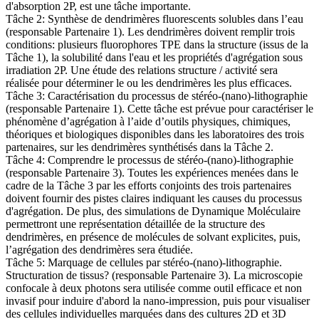
d'absorption 2P, est une tâche importante.
Tâche 2: Synthèse de dendrimères fluorescents solubles dans l’eau
(responsable Partenaire 1). Les dendrimères doivent remplir trois
conditions: plusieurs fluorophores TPE dans la structure (issus de la
Tâche 1), la solubilité dans l'eau et les propriétés d'agrégation sous
irradiation 2P. Une étude des relations structure / activité sera
réalisée pour déterminer le ou les dendrimères les plus efficaces.
Tâche 3: Caractérisation du processus de stéréo-(nano)-lithographie
(responsable Partenaire 1). Cette tâche est prévue pour caractériser le
phénomène d’agrégation à l’aide d’outils physiques, chimiques,
théoriques et biologiques disponibles dans les laboratoires des trois
partenaires, sur les dendrimères synthétisés dans la Tâche 2.
Tâche 4: Comprendre le processus de stéréo-(nano)-lithographie
(responsable Partenaire 3). Toutes les expériences menées dans le
cadre de la Tâche 3 par les efforts conjoints des trois partenaires
doivent fournir des pistes claires indiquant les causes du processus
d'agrégation. De plus, des simulations de Dynamique Moléculaire
permettront une représentation détaillée de la structure des
dendrimères, en présence de molécules de solvant explicites, puis,
l’agrégation des dendrimères sera étudiée.
Tâche 5: Marquage de cellules par stéréo-(nano)-lithographie.
Structuration de tissus? (responsable Partenaire 3). La microscopie
confocale à deux photons sera utilisée comme outil efficace et non
invasif pour induire d'abord la nano-impression, puis pour visualiser
des cellules individuelles marquées dans des cultures 2D et 3D