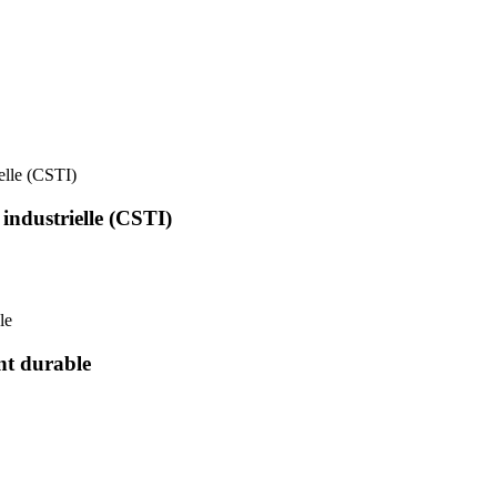
ielle (CSTI)
 industrielle (CSTI)
le
nt durable