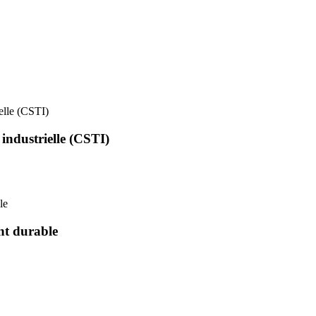
ielle (CSTI)
 industrielle (CSTI)
le
nt durable