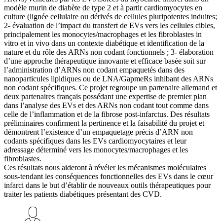
modèle murin de diabète de type 2 et à partir cardiomyocytes en
culture (lignée cellulaire ou dérivés de cellules pluripotentes induites;
2- évaluation de l’impact du transfert de EVs vers les cellules cibles,
principalement les monocytes/macrophages et les fibroblastes in
vitro et in vivo dans un contexte diabétique et identification de la
nature et du rôle des ARNs non codant fonctionnels ; 3- élaboration
d’une approche thérapeutique innovante et efficace basée soit sur
l’administration d’ARNs non codant empaquetés dans des
nanoparticules lipidiques ou de LNA/GapmeRs inhibant des ARNs
non codant spécifiques. Ce projet regroupe un partenaire allemand et
deux partenaires français possédant une expertise de premier plan
dans l’analyse des EVs et des ARNs non codant tout comme dans
celle de l’inflammation et de la fibrose post-infarctus. Des résultats
préliminaires confirment la pertinence et la faisabilité du projet et
démontrent l’existence d’un empaquetage précis d’ARN non
codants spécifiques dans les EVs cardiomyocytaires et leur
adressage déterminé vers les monocytes/macrophages et les
fibroblastes.
Ces résultats nous aideront à révéler les mécanismes moléculaires
sous-tendant les conséquences fonctionnelles des EVs dans le cœur
infarci dans le but d’établir de nouveaux outils thérapeutiques pour
traiter les patients diabétiques présentant des CVD.