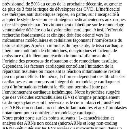
prévisionnel de 50% au cours de la prochaine décennie, augmente
de plus de 3 fois le risque de développer des CVD. L’inefficacité
des thérapies anti-diabétiques repose, en partie, sur l’incapacité à
adapter le style de vie ou les stratégies médicamenteuses aux risques
excessifs générés par l’environnement diabétique sur le remodelage
ventriculaire délétère ou la dysfonction cardiaque. Ainsi, l’effort de
recherche fondamentale et clinique doit être orienté vers les
mécanismes moléculaires et cellulaires façonnant l’homéostasie du
tissu cardiaque. Après un infarctus du myocarde, le tissu cardiaque
libère une multitude de chimiokines, de cytokines et facteurs de
croissance qui initient une réaction immuno-inflammatoire à
l’origine des processus de réparation et de remodelage tissulaire.
Cependant, les facteurs cardiaques contrôlant l’initiation de la
réparation tissulaire ou modelant la réaction inflammatoire restent
peu ou prou définis. De même, la fibrose dépendant des fibroblastes
cardiaques est un composant intégral du remodelage cardiaque et
peu d’informations éclairent le rôle non permissif joué par
l’environnement cardiaque ischémique. Notre hypothèse suggère
que des vésicules extracellulaires (EVs) d’origine principalement
cardiomyocytaires sont libérées dans le cœur infarci et transfèrent
des ARNs non codant aux cellules inflammatoires et aux fibroblastes
notamment pour contrôler le remodelage cardiaque.
Notre projet porte sur les points suivants : 1- caractérisation et
analyse des ARNs non codant (microARNs et long non-coding
ARNs) véhiculés par les EVs isolées du myocarde infarci dans un