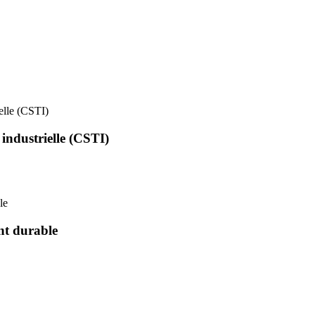
ielle (CSTI)
 industrielle (CSTI)
le
nt durable