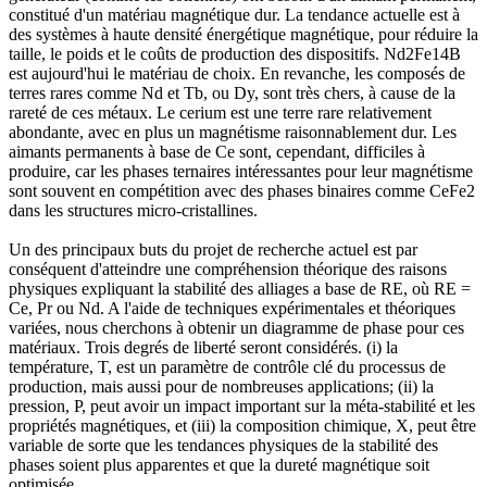
constitué d'un matériau magnétique dur. La tendance actuelle est à
des systèmes à haute densité énergétique magnétique, pour réduire la
taille, le poids et le coûts de production des dispositifs. Nd2Fe14B
est aujourd'hui le matériau de choix. En revanche, les composés de
terres rares comme Nd et Tb, ou Dy, sont très chers, à cause de la
rareté de ces métaux. Le cerium est une terre rare relativement
abondante, avec en plus un magnétisme raisonnablement dur. Les
aimants permanents à base de Ce sont, cependant, difficiles à
produire, car les phases ternaires intéressantes pour leur magnétisme
sont souvent en compétition avec des phases binaires comme CeFe2
dans les structures micro-cristallines.
Un des principaux buts du projet de recherche actuel est par
conséquent d'atteindre une compréhension théorique des raisons
physiques expliquant la stabilité des alliages a base de RE, où RE =
Ce, Pr ou Nd. A l'aide de techniques expérimentales et théoriques
variées, nous cherchons à obtenir un diagramme de phase pour ces
matériaux. Trois degrés de liberté seront considérés. (i) la
température, T, est un paramètre de contrôle clé du processus de
production, mais aussi pour de nombreuses applications; (ii) la
pression, P, peut avoir un impact important sur la méta-stabilité et les
propriétés magnétiques, et (iii) la composition chimique, X, peut être
variable de sorte que les tendances physiques de la stabilité des
phases soient plus apparentes et que la dureté magnétique soit
optimisée.