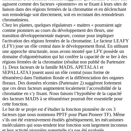
agissent comme des facteurs «pionniers» en se fixant à leurs sites de
liaison dans des régions fermées de la chromatine et en déclenchant
son remodelage soit directement, soit en recrutant des remodeleurs
chromatiniens.
Chez les plantes, quelques régulateurs « maitres » pourraient agir
comme pionniers au cours du développement des fleurs, une
transition développementale majeure, connue pour impliquer
l'activation des régions fermées de la chromatine. Le facteur LEAFY
(LFY) joue un rôle central dans le développement floral. En utilisant
une approche structurale, nous avons montré que LFY possède un
domaine d'oligomérisation qui lui confère la capacité de se lier à des
régions fermées de la chromatine (résultat non publié du Partenaire
1). Deux facteurs de la famille MADS, APETALA1 et
SEPALLATA3 jouent aussi un rôle central (sous forme de
tétramères) dans l'initiation florale et la différenciation des organes
floraux. Des données récentes (Partenaire 2) suggèrent fortement
que ces deux facteurs augmentent localement l’accessibilité de la
chromatine en s’y fixant. Nous faisons l’hypothèse de la capacité
des facteurs MADS à se tétramériser pourrait être essentielle pour
cette fonction.
Le but de se projet est d’étudier la fonction pionnière de ces 3
facteurs (que nous nommons PPTF pour Plant Pioneer TF). Même
s’ils ont été extensivement étudiés génétiquement, les mécanismes
moléculaires qui sous-tendent leur fonction sont largement inconnus
et leur activité pionnière potentielle n'a pas été explorée.