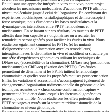
En utilisant une approche intégrée in vitro et in vivo, notre projet
abordera les mécanismes moléculaires d’action des PPTF allant du
niveau moléculaire jusqu’à celui de l’organisme. En combinant des
expériences biochimiques, cristallographiques et de microscopie à
force atomique, nous éluciderons les bases moléculaires et la
dynamique des interactions entre PPTF, remodeleurs et
nucléosomes. En se basant sur ces résultats, les mutants de PPTF
affectés dans leur capacité à s’oligomériser ou à recruter les
remodeleurs seront générés pour faciliter les études in vivo. Nous
étudierons également comment les PPTFs (et les mutants
d’oligomerisation ou d’interaction avec les remodelleurs)
interagissent avec la chromatine in vivo et modifient sa structure par
une série d’expériences génomiques utilisant les techniques de
DNase-seq (accessibilité de la chromatine), MNase-seq (position des
nucléosomes) et ChIP-seq (fixation des PPTFs). Ces études
permettront de déterminer si les PPTFs initient le remodelage
chromatinien et quelles sont les propriétés requises pour cette action.
Enfin, les variations d’accessibilité s’accompagnent également de
changements d’organisation tridimensionnelle du génome que les
techniques récentes de « chromosome conformation capture »
permettent d’étudier et dans lesquels les facteurs oligomériques
peuvent jouer un rôle. Nous étudierons les effets potentiels des
PPTF sauvages et mutés sur la structure tridimensionnelle de la
chromatine au niveau génomique.
En tirant parti des complémentarités de la biochimie structurale et de