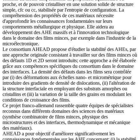
proche, et de pouvoir cristalliser en une solution solide de structure
simple, cfc ou cc, stabilisée par l'entropie de configuration. La
compréhension des propriétés de ces matériaux nécessite
d'approfondir les connaissances fondamentales sur leurs
comportements métallurgique et physique. Elle aidera au
développement des AHE massifs et à l'innovation technologique
dans le domaine des films minces, par exemple dans l'industrie de la
microélectronique.
Le consortium AHEAD propose d'étudier la stabilité des AHEs, par
une approche originale consistant à travailler sur des films minces où
des défauts 1D et 2D seront introduits; cette approche a été élaborée
grâce aux compétences spécifiques du consortium dans le domaine
des interfaces. La densité des défauts dans les films sera contrôlée
par (i) des déformations aux échelles nano- et micrométrique pour
introduire des gradients de densité de dislocations, (ii) l'altération de
la structure interfaciale en employant des substrats amorphes ou
cristallins et (iii) la variation de la taille des grains en modulant les
conditions de croissance des films.
Ce projet franco-allemand rassemble quatre équipes de spécialistes
reconnus dans différents domaines des sciences des matériaux
(synthèse combinatoire de films minces, physique des
microstructures et des interfaces, thermodynamique et mécanique
des matériaux).
AHEAD a pour objectif d'améliorer significativement les
connaissances fondamentales sur les AHE concernant: (i) la stabilité