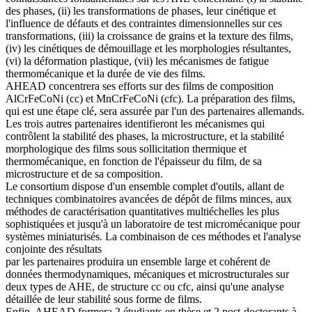
des phases, (ii) les transformations de phases, leur cinétique et
l'influence de défauts et des contraintes dimensionnelles sur ces
transformations, (iii) la croissance de grains et la texture des films,
(iv) les cinétiques de démouillage et les morphologies résultantes,
(vi) la déformation plastique, (vii) les mécanismes de fatigue
thermomécanique et la durée de vie des films.
AHEAD concentrera ses efforts sur des films de composition
AlCrFeCoNi (cc) et MnCrFeCoNi (cfc). La préparation des films,
qui est une étape clé, sera assurée par l'un des partenaires allemands.
Les trois autres partenaires identifieront les mécanismes qui
contrôlent la stabilité des phases, la microstructure, et la stabilité
morphologique des films sous sollicitation thermique et
thermomécanique, en fonction de l'épaisseur du film, de sa
microstructure et de sa composition.
Le consortium dispose d'un ensemble complet d'outils, allant de
techniques combinatoires avancées de dépôt de films minces, aux
méthodes de caractérisation quantitatives multiéchelles les plus
sophistiquées et jusqu'à un laboratoire de test micromécanique pour
systèmes miniaturisés. La combinaison de ces méthodes et l'analyse
conjointe des résultats
par les partenaires produira un ensemble large et cohérent de
données thermodynamiques, mécaniques et microstructurales sur
deux types de AHE, de structure cc ou cfc, ainsi qu'une analyse
détaillée de leur stabilité sous forme de films.
Enfin, AHEAD formera 2 étudiants en thèse et 2 post-doctorants à