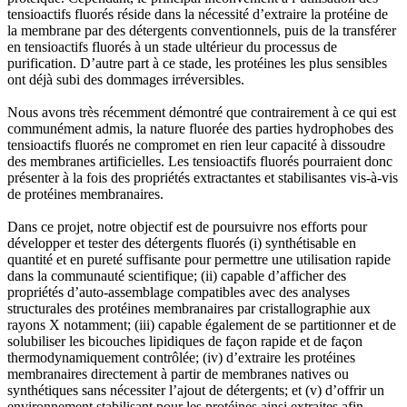
tensioactifs fluorés réside dans la nécessité d’extraire la protéine de
la membrane par des détergents conventionnels, puis de la transférer
en tensioactifs fluorés à un stade ultérieur du processus de
purification. D’autre part à ce stade, les protéines les plus sensibles
ont déjà subi des dommages irréversibles.
Nous avons très récemment démontré que contrairement à ce qui est
communément admis, la nature fluorée des parties hydrophobes des
tensioactifs fluorés ne compromet en rien leur capacité à dissoudre
des membranes artificielles. Les tensioactifs fluorés pourraient donc
présenter à la fois des propriétés extractantes et stabilisantes vis-à-vis
de protéines membranaires.
Dans ce projet, notre objectif est de poursuivre nos efforts pour
développer et tester des détergents fluorés (i) synthétisable en
quantité et en pureté suffisante pour permettre une utilisation rapide
dans la communauté scientifique; (ii) capable d’afficher des
propriétés d’auto-assemblage compatibles avec des analyses
structurales des protéines membranaires par cristallographie aux
rayons X notamment; (iii) capable également de se partitionner et de
solubiliser les bicouches lipidiques de façon rapide et de façon
thermodynamiquement contrôlée; (iv) d’extraire les protéines
membranaires directement à partir de membranes natives ou
synthétiques sans nécessiter l’ajout de détergents; et (v) d’offrir un
environnement stabilisant pour les protéines ainsi extraites afin