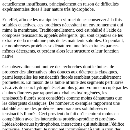
actuellement insuffisants, principalement en raison de difficultés
expérimentales dues à leur nature très hydrophobe.
En effet, afin de les manipuler in vitro et de les conserver à la fois
solubles et actives, ces protéines nécessitent un environnement qui
mime la membrane. Traditionnellement, ceci est réalisé à l'aide de
composés tensioactifs, appelés détergents, qui sont capables de les
extraire de la membrane puis de les maintenir solubles. Cependant,
de nombreuses protéines se dénaturent une fois extraites par ces
mêmes détergents, et perdent alors leur structure et leur fonction
native.
Ces observations ont motivé des recherches dont le but est de
proposer des alternatives plus douces aux détergents classiques,
parmi lesquelles les tensioactifs fluorés semblent particulièrement
prometteurs. En raison de la faible affinité des segments perfluorés
vis-à-vis de ceux hydrogénés et au plus grand volume occupé par les
chaines fluorées par rapport aux chaines hydrogénées, les
tensioactifs fluorés sont considérés comme moins dénaturants que
les détergents classiques. De nombreux exemples rapportent une
stabilité accrue des protéines membranaires solubilisées en
tensioactifs fluorés. Ceci provient du fait qu’ils entrent moins en
compétition avec les interactions protéine-protéine et protéine-
lipides/cofacteurs hydrophobes, interactions qui stabilisent l’édifice
protéique. Cependant, le principal inconvénient à l’utilisation des