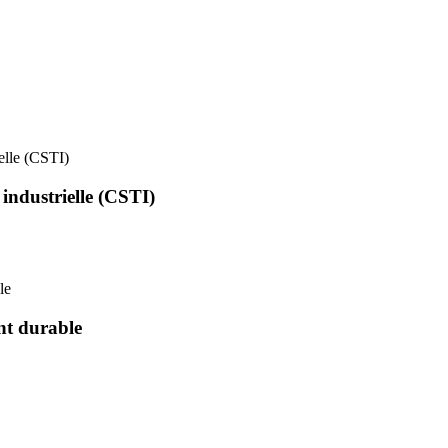
ielle (CSTI)
 industrielle (CSTI)
le
nt durable