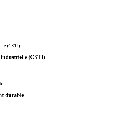
ielle (CSTI)
 industrielle (CSTI)
le
nt durable