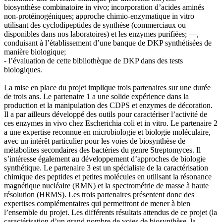
biosynthèse combinatoire in vivo; incorporation d’acides aminés
non-protéinogéniques; approche chimio-enzymatique in vitro
utilisant des cyclodipeptides de synthèse (commerciaux ou
disponibles dans nos laboratoires) et les enzymes purifiées; —,
conduisant à l’établissement d’une banque de DKP synthétisées de
manière biologique;
- l’évaluation de cette bibliothèque de DKP dans des tests
biologiques.
La mise en place du projet implique trois partenaires sur une durée
de trois ans. Le partenaire 1 a une solide expérience dans la
production et la manipulation des CDPS et enzymes de décoration.
Il a par ailleurs développé des outils pour caractériser l’activité de
ces enzymes in vivo chez Escherichia coli et in vitro. Le partenaire 2
a une expertise reconnue en microbiologie et biologie moléculaire,
avec un intérêt particulier pour les voies de biosynthèse de
métabolites secondaires des bactéries du genre Streptomyces. Il
s’intéresse également au développement d’approches de biologie
synthétique. Le partenaire 3 est un spécialiste de la caractérisation
chimique des peptides et petites molécules en utilisant la résonance
magnétique nucléaire (RMN) et la spectrométrie de masse à haute
résolution (HRMS). Les trois partenaires présentent donc des
expertises complémentaires qui permettront de mener à bien
l’ensemble du projet. Les différents résultats attendus de ce projet (la
caractérisation d’un grand nombre de voies de biosynthèse, la