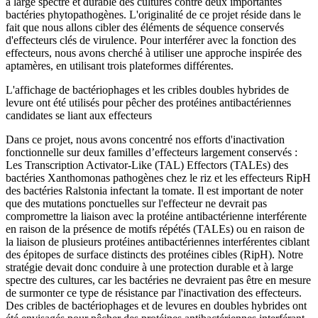
à large spectre et durable des cultures contre deux importantes
bactéries phytopathogènes. L'originalité de ce projet réside dans le
fait que nous allons cibler des éléments de séquence conservés
d'effecteurs clés de virulence. Pour interférer avec la fonction des
effecteurs, nous avons cherché à utiliser une approche inspirée des
aptamères, en utilisant trois plateformes différentes.
L'affichage de bactériophages et les cribles doubles hybrides de
levure ont été utilisés pour pêcher des protéines antibactériennes
candidates se liant aux effecteurs
Dans ce projet, nous avons concentré nos efforts d'inactivation
fonctionnelle sur deux familles d’effecteurs largement conservés :
Les Transcription Activator-Like (TAL) Effectors (TALEs) des
bactéries Xanthomonas pathogènes chez le riz et les effecteurs RipH
des bactéries Ralstonia infectant la tomate. Il est important de noter
que des mutations ponctuelles sur l'effecteur ne devrait pas
compromettre la liaison avec la protéine antibactérienne interférente
en raison de la présence de motifs répétés (TALEs) ou en raison de
la liaison de plusieurs protéines antibactériennes interférentes ciblant
des épitopes de surface distincts des protéines cibles (RipH). Notre
stratégie devait donc conduire à une protection durable et à large
spectre des cultures, car les bactéries ne devraient pas être en mesure
de surmonter ce type de résistance par l'inactivation des effecteurs.
Des cribles de bactériophages et de levures en doubles hybrides ont