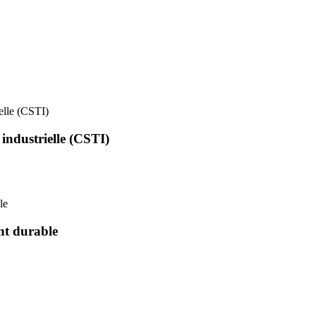
ielle (CSTI)
 industrielle (CSTI)
le
nt durable