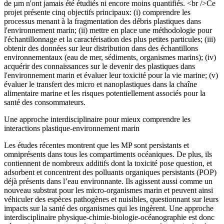
de µm n'ont jamais été étudiés ni encore moins quantifiés. <br />Ce
projet présente cinq objectifs principaux: (i) comprendre les
processus menant à la fragmentation des débris plastiques dans
l'environnement marin; (ii) mettre en place une méthodologie pour
l'échantillonnage et la caractérisation des plus petites particules; (iii)
obtenir des données sur leur distribution dans des échantillons
environnementaux (eau de mer, sédiments, organismes marins); (iv)
acquérir des connaissances sur le devenir des plastiques dans
l'environnement marin et évaluer leur toxicité pour la vie marine; (v)
évaluer le transfert des micro et nanoplastiques dans la chaîne
alimentaire marine et les risques potentiellement associés pour la
santé des consommateurs.
Une approche interdisciplinaire pour mieux comprendre les
interactions plastique-environnement marin
Les études récentes montrent que les MP sont persistants et
omniprésents dans tous les compartiments océaniques. De plus, ils
contiennent de nombreux additifs dont la toxicité pose question, et
adsorbent et concentrent des polluants organiques persistants (POP)
déjà présents dans l’eau environnante. Ils agissent aussi comme un
nouveau substrat pour les micro-organismes marin et peuvent ainsi
véhiculer des espèces pathogènes et nuisibles, questionnant sur leurs
impacts sur la santé des organismes qui les ingèrent. Une approche
interdisciplinaire physique-chimie-biologie-océanographie est donc