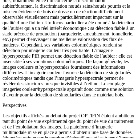
bois, notamment en ce qui concerne la discrimination
aubier/duramen, la discrimination nœuds sains/nœuds pourris et la
mise en évidence de bois de dosse ou de réaction difficilement
observable visuellement mais particulièrement impactant sur la
qualité d’une finition. Un focus particulier a été donné à la détection
de l’aubier qui a un réel intérêt économique : sa détection fiable à un
stade précoce de production (parqueterie, ameublement, tonnellerie,
etc.) permet d’envisager une meilleure valorisation des flux de
matières. Cependant, ses variations colorimétriques rendent sa
détection par imagerie couleur très peu fiable. L’imagerie
hyperspectrale PIR permet une détection fiable de l’aubier : elle est
insensible à ses variations colorimétriques. De façon générale, les
images couleurs et hyperspectrales fournissent des informations
différentes. L’imagerie couleur favorise la détection de singularités
colorimétriques tandis que l’imagerie hyperspectrale permet de
révéler des structures presque invisibles à l’œil nu. Le couplage
imageries couleur/hyperspectrale apparaît donc comme une solution
d’avenir pour la détection de singularités dans le matériau bois.
Perspectives
Les objectifs affichés au début du projet OPTIFIN étaient ambitieux
tant du point de vue expérimental que du point de vue du traitement
et de l’exploitation des images. La plateforme d’imagerie
multimodale mise en place a permis d’obtenir une base de données
étiquetées unique par le nombre d’échantillons et les types d’images