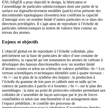
ENLARgER a pour objectifs le design, la fabrication et
l’assemblage de particules submicroniques dont une partie de la
surface est régiosélectivement modifiée (patch) et/ou présente des
discontinuités topologiques (fossettes) leur conférant la capacité
d’interagir avec un nombre limité d’autres particules et ce dans des
directions privilégiées. Il s’agit ainsi de reproduire à l’échelle de
particules submicroniques la notion de valence bien connue au
niveau des atomes.
Enjeux et objectifs
L’objectif global est de reproduire à l’échelle colloïdale, plus
précisément sur la base de particules de silice d’une centaine de
nanomètres, la capacité qu’ont notamment les atomes de carbone à
développer des liaisons directionnelles avec un nombre limité
d’atomes voisins et selon un schéma de valence prédéfini.<br />Les
verrous scientifiques et techniques identifiés sont à quatre niveaux :
<br />- sur le plan de la synthèse des briques : la production à
l’échelle du gramme de lots purs et calibrés tant en taille qu’en
valence de particules à patchs et à fossettes ;<br />- sur le plan des
assemblages : la mise au point de protocoles robustes permettant aux
colloïdes de s’assembler de façon univoque par le jeu de forces
contrôlables et selon une stœchiométrie et un arrangement dans
l’espace prédéfinis ; le contrôle des processus de
germination/croissance pour la génération d’assemblages étendus