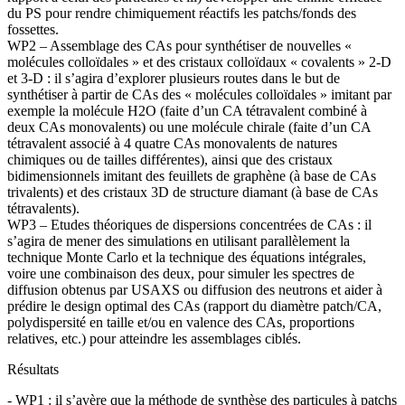
du PS pour rendre chimiquement réactifs les patchs/fonds des
fossettes.
WP2 – Assemblage des CAs pour synthétiser de nouvelles «
molécules colloïdales » et des cristaux colloïdaux « covalents » 2-D
et 3-D : il s’agira d’explorer plusieurs routes dans le but de
synthétiser à partir de CAs des « molécules colloïdales » imitant par
exemple la molécule H2O (faite d’un CA tétravalent combiné à
deux CAs monovalents) ou une molécule chirale (faite d’un CA
tétravalent associé à 4 quatre CAs monovalents de natures
chimiques ou de tailles différentes), ainsi que des cristaux
bidimensionnels imitant des feuillets de graphène (à base de CAs
trivalents) et des cristaux 3D de structure diamant (à base de CAs
tétravalents).
WP3 – Etudes théoriques de dispersions concentrées de CAs : il
s’agira de mener des simulations en utilisant parallèlement la
technique Monte Carlo et la technique des équations intégrales,
voire une combinaison des deux, pour simuler les spectres de
diffusion obtenus par USAXS ou diffusion des neutrons et aider à
prédire le design optimal des CAs (rapport du diamètre patch/CA,
polydispersité en taille et/ou en valence des CAs, proportions
relatives, etc.) pour atteindre les assemblages ciblés.
Résultats
- WP1 : il s’avère que la méthode de synthèse des particules à patchs