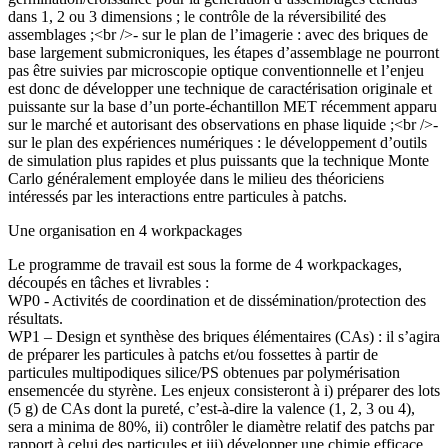
dans 1, 2 ou 3 dimensions ; le contrôle de la réversibilité des
assemblages ;<br />- sur le plan de l’imagerie : avec des briques de
base largement submicroniques, les étapes d’assemblage ne pourront
pas être suivies par microscopie optique conventionnelle et l’enjeu
est donc de développer une technique de caractérisation originale et
puissante sur la base d’un porte-échantillon MET récemment apparu
sur le marché et autorisant des observations en phase liquide ;<br />-
sur le plan des expériences numériques : le développement d’outils
de simulation plus rapides et plus puissants que la technique Monte
Carlo généralement employée dans le milieu des théoriciens
intéressés par les interactions entre particules à patchs.
Une organisation en 4 workpackages
Le programme de travail est sous la forme de 4 workpackages,
découpés en tâches et livrables :
WP0 - Activités de coordination et de dissémination/protection des
résultats.
WP1 – Design et synthèse des briques élémentaires (CAs) : il s’agira
de préparer les particules à patchs et/ou fossettes à partir de
particules multipodiques silice/PS obtenues par polymérisation
ensemencée du styrène. Les enjeux consisteront à i) préparer des lots
(5 g) de CAs dont la pureté, c’est-à-dire la valence (1, 2, 3 ou 4),
sera a minima de 80%, ii) contrôler le diamètre relatif des patchs par
rapport à celui des particules et iii) développer une chimie efficace