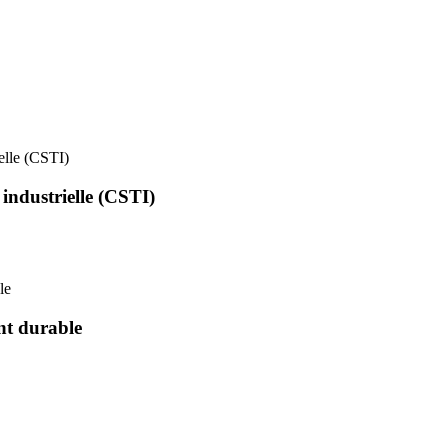
ielle (CSTI)
 industrielle (CSTI)
le
nt durable