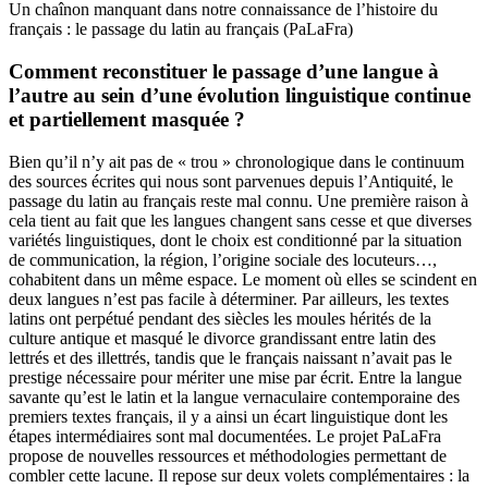
Un chaînon manquant dans notre connaissance de l’histoire du
français : le passage du latin au français (PaLaFra)
Comment reconstituer le passage d’une langue à
l’autre au sein d’une évolution linguistique continue
et partiellement masquée ?
Bien qu’il n’y ait pas de « trou » chronologique dans le continuum
des sources écrites qui nous sont parvenues depuis l’Antiquité, le
passage du latin au français reste mal connu. Une première raison à
cela tient au fait que les langues changent sans cesse et que diverses
variétés linguistiques, dont le choix est conditionné par la situation
de communication, la région, l’origine sociale des locuteurs…,
cohabitent dans un même espace. Le moment où elles se scindent en
deux langues n’est pas facile à déterminer. Par ailleurs, les textes
latins ont perpétué pendant des siècles les moules hérités de la
culture antique et masqué le divorce grandissant entre latin des
lettrés et des illettrés, tandis que le français naissant n’avait pas le
prestige nécessaire pour mériter une mise par écrit. Entre la langue
savante qu’est le latin et la langue vernaculaire contemporaine des
premiers textes français, il y a ainsi un écart linguistique dont les
étapes intermédiaires sont mal documentées. Le projet PaLaFra
propose de nouvelles ressources et méthodologies permettant de
combler cette lacune. Il repose sur deux volets complémentaires : la