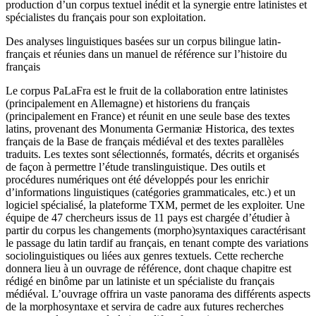
production d’un corpus textuel inédit et la synergie entre latinistes et
spécialistes du français pour son exploitation.
Des analyses linguistiques basées sur un corpus bilingue latin-
français et réunies dans un manuel de référence sur l’histoire du
français
Le corpus PaLaFra est le fruit de la collaboration entre latinistes
(principalement en Allemagne) et historiens du français
(principalement en France) et réunit en une seule base des textes
latins, provenant des Monumenta Germaniæ Historica, des textes
français de la Base de français médiéval et des textes parallèles
traduits. Les textes sont sélectionnés, formatés, décrits et organisés
de façon à permettre l’étude translinguistique. Des outils et
procédures numériques ont été développés pour les enrichir
d’informations linguistiques (catégories grammaticales, etc.) et un
logiciel spécialisé, la plateforme TXM, permet de les exploiter. Une
équipe de 47 chercheurs issus de 11 pays est chargée d’étudier à
partir du corpus les changements (morpho)syntaxiques caractérisant
le passage du latin tardif au français, en tenant compte des variations
sociolinguistiques ou liées aux genres textuels. Cette recherche
donnera lieu à un ouvrage de référence, dont chaque chapitre est
rédigé en binôme par un latiniste et un spécialiste du français
médiéval. L’ouvrage offrira un vaste panorama des différents aspects
de la morphosyntaxe et servira de cadre aux futures recherches