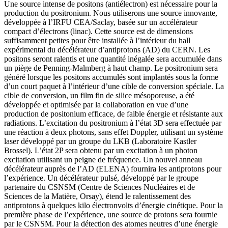
Une source intense de positons (antiélectron) est nécessaire pour la
production du positronium. Nous utiliserons une source innovante,
développée à l’IRFU CEA/Saclay, basée sur un accélérateur
compact d’électrons (linac). Cette source est de dimensions
suffisamment petites pour être installée à l’intérieur du hall
expérimental du décélérateur d’antiprotons (AD) du CERN. Les
positons seront ralentis et une quantité inégalée sera accumulée dans
un piège de Penning-Malmberg à haut champ. Le positronium sera
généré lorsque les positons accumulés sont implantés sous la forme
d’un court paquet à l’intérieur d’une cible de conversion spéciale. La
cible de conversion, un film fin de silice mésoporeuse, a été
développée et optimisée par la collaboration en vue d’une
production de positonium efficace, de faible énergie et résistante aux
radiations. L’excitation du positronium à l’état 3D sera effectuée par
une réaction à deux photons, sans effet Doppler, utilisant un système
laser développé par un groupe du LKB (Laboratoire Kastler
Brossel). L’état 2P sera obtenu par un excitation à un photon
excitation utilisant un peigne de fréquence. Un nouvel anneau
décélérateur auprès de l’AD (ELENA) fournira les antiprotons pour
l’expérience. Un décélérateur pulsé, développé par le groupe
partenaire du CSNSM (Centre de Sciences Nucléaires et de
Sciences de la Matière, Orsay), étend le ralentissement des
antiprotons à quelques kilo électronvolts d’énergie cinétique. Pour la
première phase de l’expérience, une source de protons sera fournie
par le CSNSM. Pour la détection des atomes neutres d’une énergie