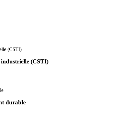
ielle (CSTI)
 industrielle (CSTI)
le
nt durable