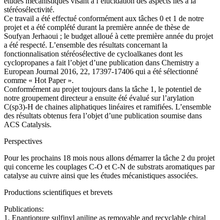
études mécanistiques visant à l’élucidation des aspects liés à la
stéréosélectivité.
Ce travail a été effectué conformément aux tâches 0 et 1 de notre
projet et a été complété durant la première année de thèse de
Soufyan Jerhaoui ; le budget alloué à cette première année du projet
a été respecté. L’ensemble des résultats concernant la
fonctionnalisation stéréosélective de cycloalkanes dont les
cyclopropanes a fait l’objet d’une publication dans Chemistry a
European Journal 2016, 22, 17397-17406 qui a été sélectionné
comme « Hot Paper ».
Conformément au projet toujours dans la tâche 1, le potentiel de
notre groupement directeur a ensuite été évalué sur l’arylation
C(sp3)-H de chaines aliphatiques linéaires et ramifiées. L’ensemble
des résultats obtenus fera l’objet d’une publication soumise dans
ACS Catalysis.
Perspectives
Pour les prochains 18 mois nous allons démarrer la tâche 2 du projet
qui concerne les couplages C-O et C-N de substrats aromatiques par
catalyse au cuivre ainsi que les études mécanistiques associées.
Productions scientifiques et brevets
Publications:
1. Enantiopure sulfinyl aniline as removable and recyclable chiral