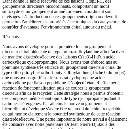
Etant donné la faible réactivité de ces liaisons C(sp3)-H, des
groupements directeurs bicoordinants, comportant un motif
sulfoxyde et un groupement aminé fortement coordinant sont
envisagés. L’introduction de ces groupements originaux devrait
permettre d’améliorer les propriétés électroniques du catalyseur et de
contrôler d’avantage l’environnement chiral autour du métal.
Résultats
Nous avons développé pour la première fois un groupement
directeur chiral bidentate de type ortho-sulfinylaniline afin d’activer
de manière diastéréosélective des liaisons C(sp3)-H d’un acide
carboxylique cyclopropanique. Nous avons tout d’abord mis au
point une synthèse très efficace du groupement directeur chiral de
type ortho-p-tolyl- et ortho-t-butylsulfinylaniline (Tâche 0 du projet)
que nous avons greffé sur le substrat cyclopropane acide
carboxylique par liaison peptidique. L’objectif étant d’effectuer la
réaction de fonctionnalisation puis de couper le groupement
directeur afin de le recycler. Cette stratégie nous a permis d’obtenir
des composés inédits énantiopurs de type cyclopropane portant 3
carbones stéréogènes. Par ailleurs le nouveau groupement
bicoordinant développé s’avère être un auxiliaire chiral recyclable,
ce qui montre clairement le potentiel synthétique de cette réaction
diastéréosélective. Une partie importante de notre travail a également
été consacré avec notre partenaire Dr Jean-Pierre Djukic à des