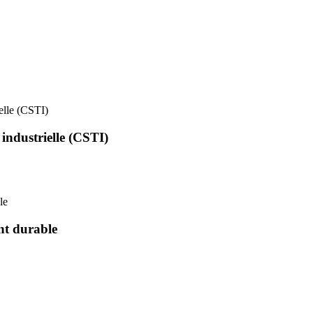
ielle (CSTI)
 industrielle (CSTI)
le
nt durable