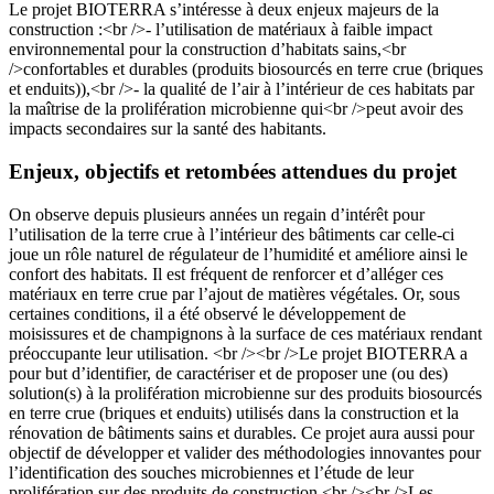
Le projet BIOTERRA s’intéresse à deux enjeux majeurs de la
construction :<br />- l’utilisation de matériaux à faible impact
environnemental pour la construction d’habitats sains,<br
/>confortables et durables (produits biosourcés en terre crue (briques
et enduits)),<br />- la qualité de l’air à l’intérieur de ces habitats par
la maîtrise de la prolifération microbienne qui<br />peut avoir des
impacts secondaires sur la santé des habitants.
Enjeux, objectifs et retombées attendues du projet
On observe depuis plusieurs années un regain d’intérêt pour
l’utilisation de la terre crue à l’intérieur des bâtiments car celle-ci
joue un rôle naturel de régulateur de l’humidité et améliore ainsi le
confort des habitats. Il est fréquent de renforcer et d’alléger ces
matériaux en terre crue par l’ajout de matières végétales. Or, sous
certaines conditions, il a été observé le développement de
moisissures et de champignons à la surface de ces matériaux rendant
préoccupante leur utilisation. <br /><br />Le projet BIOTERRA a
pour but d’identifier, de caractériser et de proposer une (ou des)
solution(s) à la prolifération microbienne sur des produits biosourcés
en terre crue (briques et enduits) utilisés dans la construction et la
rénovation de bâtiments sains et durables. Ce projet aura aussi pour
objectif de développer et valider des méthodologies innovantes pour
l’identification des souches microbiennes et l’étude de leur
prolifération sur des produits de construction.<br /><br />Les