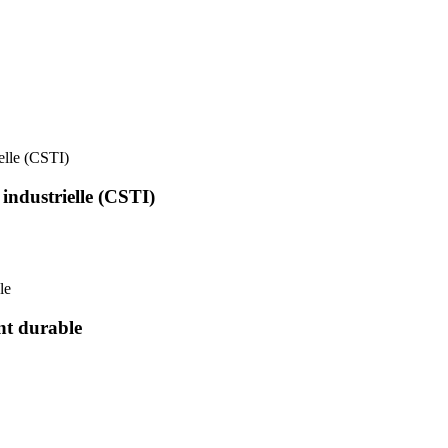
ielle (CSTI)
 industrielle (CSTI)
le
nt durable