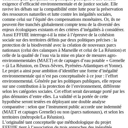
exigence d’efficacité environnementale et de justice sociale. Elle
ravive les débats sur la compatibilité entre lutte pour la préservation
des ressources naturelles et lutte contre les inégalités sociales,
comme celui sur l’équité des compensations monétaires. Or, ils ne
peuvent être tranchés globalement compte tenu de la diversité des
enjeux écologiques existants et des critères d’inégalités à considérer.
Aussi EFFIJIE interroge-t-il la mise à l’épreuve de la cohésion
sociale sur des territoires définis par deux politiques précises : la
protection de la biodiversité avec la création de nouveaux parcs
nationaux (celui des calanques à Marseille et celui de La Réunion) et
celle de la qualité de l’eau via la mise en place de mesures agro-
environnementales (MAET) et de captages d’eau potable « Grenelle
» (à La Réunion, en Deux-Sèvres, Pyrénées-Atlantiques et Yonne).
Le projet a ainsi pour ambition d’identifier une forme d’inégalité
environnementale qui n’est pas conceptualisée à ce jour : l’effort
environnemental. Générée par les politiques publiques, elle repose
sur une contribution à la protection de l’environnement, différente
selon les catégories sociales. Cet effort serait davantage porté par les
plus démunies d’entre elles. La validité et la portée de cette
hypothèse seront testées en déployant une double analyse
comparative : selon que l’instrument public accorde une indemnité
(MAET et captages Grenelle) ou non (parcs nationaux), et selon les
territoires (métropole/La Réunion).
L’originalité tant conceptuelle que méthodologique du projet
EFFIJIE tient à l’association de trois approches des inégalités