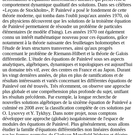
comportement dynamique qualitatif des solutions. Dans ses célèbres
«Leçons de Stockholm», P. Painlevé a posé le fondement de cette
théorie moderne, qui tomba dans l'oubli jusqu'aux années 1970, où
des physiciens découvrent que les solutions de la troisième équation
de Painlevé permettaient de résoudre un problème de particules
élémentaires (le modèle d'Ising). Les années 1970 ont également
connu un intérêt mathématique nouveau pour ces équations, grâce
notamment à la théorie naissante des feuilletages holomorphes et
l'étude de leurs structures transverses, ainsi qu'aux progrès
concernant le problème de Riemann-Hilbert et la théorie de Galois
différentielle. L'étude des équations de Painlevé sous ses aspects
analytiques, algébriques, dynamiques et topologiques est aujourd'hui
un domaine très vif, avec des centres en France et au Japon. Durant
les vingt dernières années, de plus en plus de ramifications et de
résultats intéressants et variés concernant les différentes équations de
Painlevé ont été trouvés. Très récemment, on observe une approche
plus globale et une compréhension plus profonde du sujet, unifiant
les résultats précédents. Par exemple, la longue recherche de
nouvelles solutions algébriques de la sixième équation de Painlevé a
culminé en 2008 avec la classification complète de ces solutions par
O. Lysovvy et Y. Tykhyy. Dans notre projet, nous comptons
développer une approche (globale) isogaloisienne de l'espace de
modules des équations de Painlevé. Plus généralement, nous allons
étudier la famille d'équations différentielles non linéaires données
par les formes normales de Clarkson-Mansfield-Webster et décrire