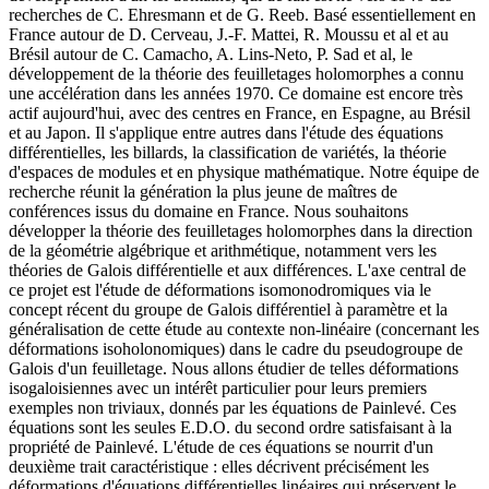
recherches de C. Ehresmann et de G. Reeb. Basé essentiellement en
France autour de D. Cerveau, J.-F. Mattei, R. Moussu et al et au
Brésil autour de C. Camacho, A. Lins-Neto, P. Sad et al, le
développement de la théorie des feuilletages holomorphes a connu
une accélération dans les années 1970. Ce domaine est encore très
actif aujourd'hui, avec des centres en France, en Espagne, au Brésil
et au Japon. Il s'applique entre autres dans l'étude des équations
différentielles, les billards, la classification de variétés, la théorie
d'espaces de modules et en physique mathématique. Notre équipe de
recherche réunit la génération la plus jeune de maîtres de
conférences issus du domaine en France. Nous souhaitons
développer la théorie des feuilletages holomorphes dans la direction
de la géométrie algébrique et arithmétique, notamment vers les
théories de Galois différentielle et aux différences. L'axe central de
ce projet est l'étude de déformations isomonodromiques via le
concept récent du groupe de Galois différentiel à paramètre et la
généralisation de cette étude au contexte non-linéaire (concernant les
déformations isoholonomiques) dans le cadre du pseudogroupe de
Galois d'un feuilletage. Nous allons étudier de telles déformations
isogaloisiennes avec un intérêt particulier pour leurs premiers
exemples non triviaux, donnés par les équations de Painlevé. Ces
équations sont les seules E.D.O. du second ordre satisfaisant à la
propriété de Painlevé. L'étude de ces équations se nourrit d'un
deuxième trait caractéristique : elles décrivent précisément les
déformations d'équations différentielles linéaires qui préservent le