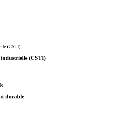
ielle (CSTI)
 industrielle (CSTI)
le
nt durable