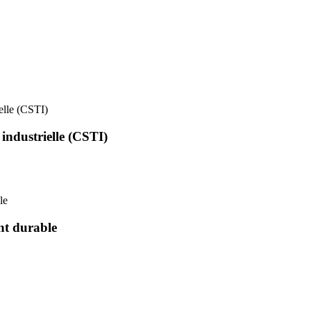
ielle (CSTI)
 industrielle (CSTI)
le
nt durable