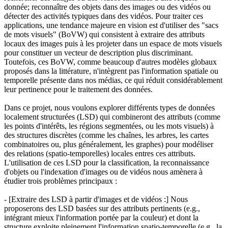
donnée; reconnaître des objets dans des images ou des vidéos ou
détecter des activités typiques dans des vidéos. Pour traiter ces
applications, une tendance majeure en vision est d'utiliser des "sacs
de mots visuels" (BoVW) qui consistent à extraire des attributs
locaux des images puis à les projeter dans un espace de mots visuels
pour constituer un vecteur de description plus discriminant.
Toutefois, ces BoVW, comme beaucoup d'autres modèles globaux
proposés dans la littérature, n'intègrent pas l'information spatiale ou
temporelle présente dans nos médias, ce qui réduit considérablement
leur pertinence pour le traitement des données.
Dans ce projet, nous voulons explorer différents types de données
localement structurées (LSD) qui combineront des attributs (comme
les points d'intérêts, les régions segmentées, ou les mots visuels) à
des structures discrètes (comme les chaînes, les arbres, les cartes
combinatoires ou, plus généralement, les graphes) pour modéliser
des relations (spatio-temporelles) locales entres ces attributs.
L'utilisation de ces LSD pour la classification, la reconnaissance
d'objets ou l'indexation d'images ou de vidéos nous amènera à
étudier trois problèmes principaux :
- [Extraire des LSD à partir d'images et de vidéos :] Nous
proposerons des LSD basées sur des attributs pertinents (e.g.,
intégrant mieux l'information portée par la couleur) et dont la
structure exploite pleinement l'information spatio-temporelle (e.g., la