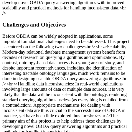
develop novel OBDA query answering algorithms with improved
scalability and practical methods for handling inconsistent data.<br
/>
Challenges and Objectives
Before OBDA can be widely adopted in applications, some
important foundational challenges need to be addressed. This project
is centered on the following two challenges:<br /><br />Scalability:
Modern-day relational database management systems benefit from
decades of research on querying algorithms and optimizations. By
contrast, ontology-based data access is a young area of study, and
despite important recent advances, including the identification of
interesting tractable ontology languages, much work remains to be
done in designing scalable OBDA query answering algorithms.<br
/><br />Handling data inconsistencies: In real-world applications
involving large amounts of data or multiple data sources, it is very
likely that the data will be inconsistent with the ontology, rendering
standard querying algorithms useless (as everything is entailed from
a contradiction). Appropriate mechanisms for dealing with
inconsistent data are thus crucial to the successful use of OBDA in
practice, yet have been little explored thus far.<br /><br />The
primary aim of this project is to help address these challenges by
developing novel OBDA query answering algorithms and practical
methods for handling inconsistent data.