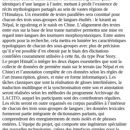
identique) d’une langue à l’autre, mettant à profit l’existence de
récits mythologiques partagés au sein de vastes régions de
l’Himalaya. Un ensemble de textes parallèles sera constitué pour
chacun des trois sous-groupes de langues étudiés : le kiranti au
Népal, le rgyalrong et le naish en Chine. L’alignement des textes
entre eux sur la base de leur trame narrative permettra une mise en
regard inter-langues des tournures morphosyntaxiques. Entre autres
apports pour la recherche, cela mettra en lumière les caractéristiques
typologiques de chacun des sous-groupes avec plus de précision
qu’il n’est possible d’en obtenir par le biais des élicitations
contrôlées couramment utilisées à cette fin, du type Pear Story.
Le projet HimalCo intègre les deux étapes essentielles que sont la
collecte de données de première main sur le terrain (au Népal et en
Chine) et l’annotation complète de ces données selon les règles de
l’art (transcription, gloses, et mise en forme informatique). Les
tâches classiques que sont la réalisation de gloses interlinéaires, la
traduction multilingue et la synchronisation entre son et annotation
seront réalisées selon les méthodes du programme Archivage du
LACITO, auquel les participants sont des contributeurs réguliers.
Les récits seront en outre organisés en corpus parallèles à l’intérieur
de chacun des trois sous-groupes de langues ; les données lexicales
formeront partie intégrante de dictionnaires parlants, qui
comprendront des enregistrements de mots isolés et de phrases
entières. L’équipe du projet, qui comporte une ingénieure spécialiste
des nouvelles technologies, créera des interfaces simples pour la