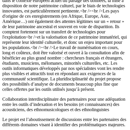
dans le contexte européen actuel du partage des données, la mise à
disposition de notre patrimoine culturel, par le biais de technologies
innovantes, est particulièrement pertinente.<br /><br />Les pays
d'origine de ces enregistrements (en Afrique, Europe, Asie,
Amérique…) ont également des attentes légitimes sur un « retour »
de leur patrimoine ancestral et souvent en voie de disparition. Ils
comptent fortement sur un transfert de technologies pour
l'exploitation<br />et la valorisation de ce patrimoine immatériel, qui
représente leur identité culturelle, et donc un enjeu important pour
les populations.<br /><br />Le travail de numérisation en cours,
long et coûteux, doit être valorisé et ouvert à la consultation afin de
bénéficier au plus grand nombre : chercheurs français et étrangers,
étudiants, musiciens, mélomanes, minorités culturelles, etc. Les
outils informatiques développés par nos spécialistes vont les rendre
plus visibles et attractifs tout en répondant aux exigences de la
communauté scientifique. La pluridisciplinarité du projet propose
des possibilités d’analyse de documents beaucoup plus fine que
celles offertes par les outils utilisés jusqu’à présent.
Collaboration interdisciplinaire des partenaires pour une adéquation
entre les outils d’indexation et les besoins (et connaissances) des
acousticiens, des ethnomusicologues et des ethnolinguistes
Le projet est l’aboutissement de discussions entre les partenaires des
différents domaines visant à identifier des problématiques majeures.