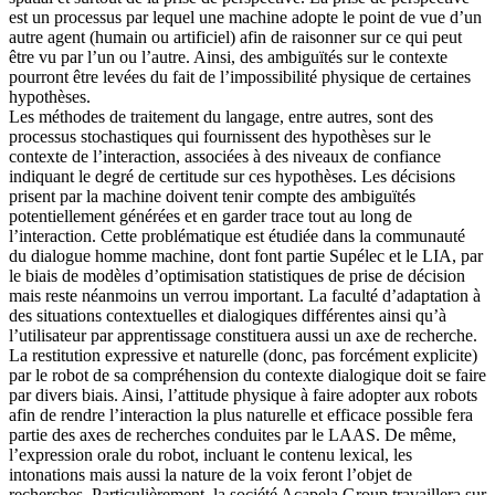
est un processus par lequel une machine adopte le point de vue d’un
autre agent (humain ou artificiel) afin de raisonner sur ce qui peut
être vu par l’un ou l’autre. Ainsi, des ambiguïtés sur le contexte
pourront être levées du fait de l’impossibilité physique de certaines
hypothèses.
Les méthodes de traitement du langage, entre autres, sont des
processus stochastiques qui fournissent des hypothèses sur le
contexte de l’interaction, associées à des niveaux de confiance
indiquant le degré de certitude sur ces hypothèses. Les décisions
prisent par la machine doivent tenir compte des ambiguïtés
potentiellement générées et en garder trace tout au long de
l’interaction. Cette problématique est étudiée dans la communauté
du dialogue homme machine, dont font partie Supélec et le LIA, par
le biais de modèles d’optimisation statistiques de prise de décision
mais reste néanmoins un verrou important. La faculté d’adaptation à
des situations contextuelles et dialogiques différentes ainsi qu’à
l’utilisateur par apprentissage constituera aussi un axe de recherche.
La restitution expressive et naturelle (donc, pas forcément explicite)
par le robot de sa compréhension du contexte dialogique doit se faire
par divers biais. Ainsi, l’attitude physique à faire adopter aux robots
afin de rendre l’interaction la plus naturelle et efficace possible fera
partie des axes de recherches conduites par le LAAS. De même,
l’expression orale du robot, incluant le contenu lexical, les
intonations mais aussi la nature de la voix feront l’objet de
recherches. Particulièrement, la société Acapela Group travaillera sur