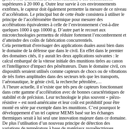
supérieures à 20 000 g. Outre leur survie à ces environnements
extrêmes, le capteur doit également permettre la mesure de ce niveau
d’accélération. Le principal but de cette étude consistera à utiliser le
principe de l’accéléromètre thermique pour mesurer des
accélérations équivalentes à celle de l’environnement c'est-à-dire
quelques 1000 à qqs 10000 g. D’autre part le recourt aux
microtechnologies permettra de réduire fortement l’encombrement et
d’atteindre des coûts de fabrication concurrentiels.
Cela permettrait d'envisager des applications duales aussi bien dans
le domaine de la défense que dans le civil. En effet dans le premier
des domaines cités, il y aurait les deux applications suivantes : le
calcul embarqué de la vitesse initiale des munitions tirées au canon
et l'intelligence d'impact des pénétrateurs. Dans le domaine civil, ces
dispositifs seraient utilisés comme capteurs de chocs ou de vibrations
de très fortes amplitudes dans des secteurs tels que les transports,
l’aéronautique, le génie civil, la recherche pétrolière,…
A l’heure actuelle, il n’existe que très peu de capteurs fonctionnant
dans cette gamme d’accélération avec de bonnes caractéristiques de
stabilité et de précision. Leur technologie le plus souvent « pièzo-
résistive » est nord-américaine et leur coût est prohibitif pour être
monté en série par exemple dans les munitions. C’est pourquoi le
développement d’un tel capteur MEMS basé sur les échanges
thermiques serait à lui seul une innovation majeure dans ce domaine.
De plus l’utilisation d’un nouveau principe de détection des
variations de température à base de matériaux pyroélectriques