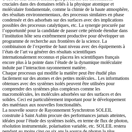
cruciales dans des domaines reliés à la physique atomique et
moléculaire fondamentale, comme la chimie de la haute atmosphère,
des résultats environnementaux, des processus similaires en phase
condensée et des adsorbats sur des surfaces avec des implications
possibles des processus catalytiques, etc. La synergie procurée par
l’opportunité pour la candidate de passer cette période étendue dans
l’institution hôte sera extrêmement productive pour développer un
programme de recherche aux frontières de la science. La
combinaison de l’expertise de haut niveau avec des équipements à
l’états de l’art va générer des résultats scientifiques
internationalement reconnus et placera les scientifiques français
encore plus à la pointe dans l’étude de la dynamique moléculaire
induite par l’interaction rayonnement matière.
Chaque processus qui modifie la matière peut être étudié plus
facilement sur des atomes et des petites molécules.. Les informations
obtenues avec des systèmes isolés peuvent être utilisées pour
comprendre des systèmes plus complexes comme les
macromolécules, les molécules adsorbées sur des surfaces et des
solides. Ceci est particulièrement important pour le développement
des matériaux aux nouvelles fonctionalités.
La nouvelle source de Rayonnement Synchrotron SOLEIL
construite à Saint Aubin procure des performances jamais atteintes,
idéales pour l’étude des systèmes isolés, en terme de flux de photon,
résolution instrumentale, polarisation variable, etc. SOLEIL restera
pendant au moins cinq ou six ans la source de photon la plus