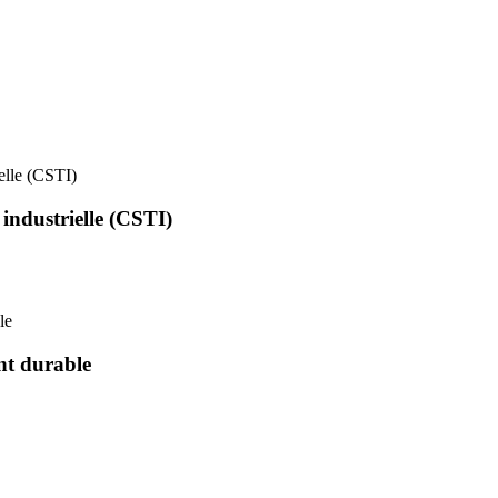
ielle (CSTI)
 industrielle (CSTI)
le
nt durable