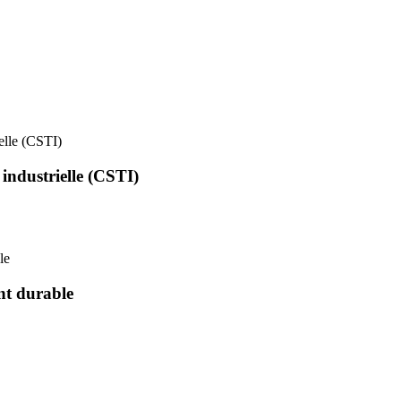
ielle (CSTI)
 industrielle (CSTI)
le
nt durable