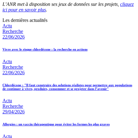
L’ANR met à disposition ses jeux de données sur les projets,
cliquez
ici pour en savoir plus
.
Les dernières actualités
Actu
Recherche
22/06/2026
Vivre avec le risque chlordécone : la recherche en actions
Actu
Recherche
22/06/2026
Chlordécone : "Il faut construire des solutions réalistes pour permettre aux populations
de continuer à vivre, produire, consommer et se projeter dans l’avenir"
Actu
Recherche
29/04/2026
Allergies : un vaccin thérapeutique pour éviter les formes les plus graves
Actu