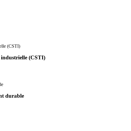
ielle (CSTI)
 industrielle (CSTI)
le
nt durable