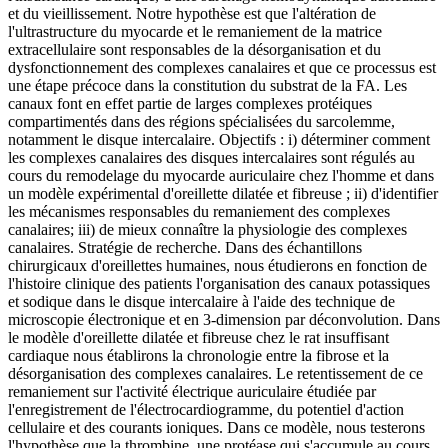
et du vieillissement. Notre hypothèse est que l'altération de
l'ultrastructure du myocarde et le remaniement de la matrice
extracellulaire sont responsables de la désorganisation et du
dysfonctionnement des complexes canalaires et que ce processus est
une étape précoce dans la constitution du substrat de la FA. Les
canaux font en effet partie de larges complexes protéiques
compartimentés dans des régions spécialisées du sarcolemme,
notamment le disque intercalaire. Objectifs : i) déterminer comment
les complexes canalaires des disques intercalaires sont régulés au
cours du remodelage du myocarde auriculaire chez l'homme et dans
un modèle expérimental d'oreillette dilatée et fibreuse ; ii) d'identifier
les mécanismes responsables du remaniement des complexes
canalaires; iii) de mieux connaître la physiologie des complexes
canalaires. Stratégie de recherche. Dans des échantillons
chirurgicaux d'oreillettes humaines, nous étudierons en fonction de
l'histoire clinique des patients l'organisation des canaux potassiques
et sodique dans le disque intercalaire à l'aide des technique de
microscopie électronique et en 3-dimension par déconvolution. Dans
le modèle d'oreillette dilatée et fibreuse chez le rat insuffisant
cardiaque nous établirons la chronologie entre la fibrose et la
désorganisation des complexes canalaires. Le retentissement de ce
remaniement sur l'activité électrique auriculaire étudiée par
l'enregistrement de l'électrocardiogramme, du potentiel d'action
cellulaire et des courants ioniques. Dans ce modèle, nous testerons
l'hypothèse que la thrombine, une protéase qui s'accumule au cours