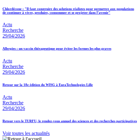
Chlordécone : "Il faut construire des solutions réalistes pour permettre aux populations
de continuer à vivre, produire, consommer et se projeter dans l’avenir"
Actu
Recherche
29/04/2026
Allergies : un vaccin thérapeutique pour éviter les formes les plus graves
Actu
Recherche
29/04/2026
Retour sur la 18e édition du WISG à EuraTechnologies Lille
Actu
Recherche
29/04/2026
Retour vers le TURFU, le rendez-vous annuel des sciences et des recherches participatives
Voir toutes les actualités