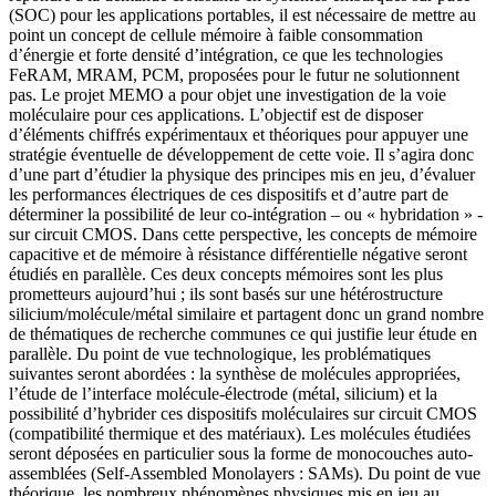
(SOC) pour les applications portables, il est nécessaire de mettre au
point un concept de cellule mémoire à faible consommation
d’énergie et forte densité d’intégration, ce que les technologies
FeRAM, MRAM, PCM, proposées pour le futur ne solutionnent
pas. Le projet MEMO a pour objet une investigation de la voie
moléculaire pour ces applications. L’objectif est de disposer
d’éléments chiffrés expérimentaux et théoriques pour appuyer une
stratégie éventuelle de développement de cette voie. Il s’agira donc
d’une part d’étudier la physique des principes mis en jeu, d’évaluer
les performances électriques de ces dispositifs et d’autre part de
déterminer la possibilité de leur co-intégration – ou « hybridation » -
sur circuit CMOS. Dans cette perspective, les concepts de mémoire
capacitive et de mémoire à résistance différentielle négative seront
étudiés en parallèle. Ces deux concepts mémoires sont les plus
prometteurs aujourd’hui ; ils sont basés sur une hétérostructure
silicium/molécule/métal similaire et partagent donc un grand nombre
de thématiques de recherche communes ce qui justifie leur étude en
parallèle. Du point de vue technologique, les problématiques
suivantes seront abordées : la synthèse de molécules appropriées,
l’étude de l’interface molécule-électrode (métal, silicium) et la
possibilité d’hybrider ces dispositifs moléculaires sur circuit CMOS
(compatibilité thermique et des matériaux). Les molécules étudiées
seront déposées en particulier sous la forme de monocouches auto-
assemblées (Self-Assembled Monolayers : SAMs). Du point de vue
théorique, les nombreux phénomènes physiques mis en jeu au